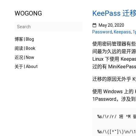
KeePass 迁
WOGONG
May 20, 2020
Password
,
Keepass
,
1
博客 | Blog
使用密码管理器有些年头
阅读 | Book
间最为久远的是开源的 
近况 | Now
Linux 下使用 Ke
过的有 MiniKeeP
关于 | About
迁移的原因无外乎 Ky
使用 Windows 上
1Password，涉
%s/\r/r/ 将 ^M
%s/\([^"]\)\