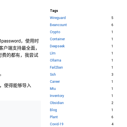
Tags
Wireguard
5
Beancount
6
Crypto
1
Container
1
assword，使用时
Deepseek
1
 下的客户端支持最全面，
Llm
1
 免费付费的都有，我尝试
Ollama
1
Fail2ban
1
程。
Ssh
3
Career
1
预处理，使得能够导入
Mtu
1
Inventory
1
Obsidian
2
Blog
1
Plant
6
Covid-19
4