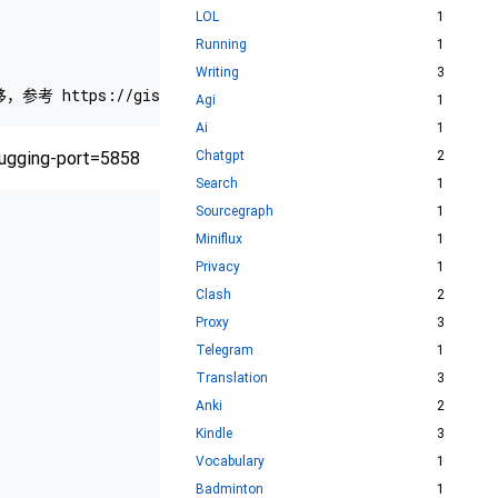
LOL
1
Running
1
Writing
3
Agi
1
Ai
1
ugging-port=5858
Chatgpt
2
Search
1
Sourcegraph
1
Miniflux
1
Privacy
1
Clash
2
Proxy
3
Telegram
1
Translation
3
Anki
2
Kindle
3
Vocabulary
1
Badminton
1