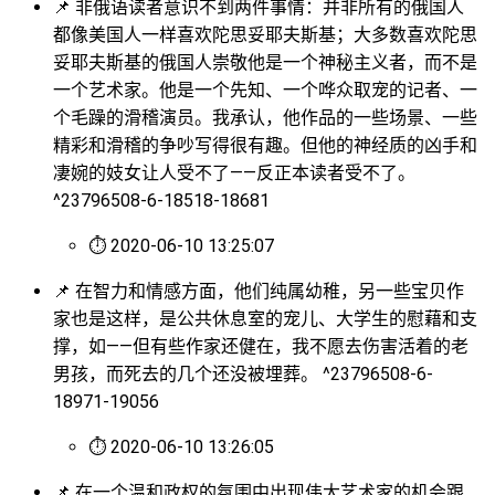
📌 非俄语读者意识不到两件事情：并非所有的俄国人
都像美国人一样喜欢陀思妥耶夫斯基；大多数喜欢陀思
妥耶夫斯基的俄国人崇敬他是一个神秘主义者，而不是
一个艺术家。他是一个先知、一个哗众取宠的记者、一
个毛躁的滑稽演员。我承认，他作品的一些场景、一些
精彩和滑稽的争吵写得很有趣。但他的神经质的凶手和
凄婉的妓女让人受不了——反正本读者受不了。
^23796508-6-18518-18681
⏱ 2020-06-10 13:25:07
📌 在智力和情感方面，他们纯属幼稚，另一些宝贝作
家也是这样，是公共休息室的宠儿、大学生的慰藉和支
撑，如——但有些作家还健在，我不愿去伤害活着的老
男孩，而死去的几个还没被埋葬。 ^23796508-6-
18971-19056
⏱ 2020-06-10 13:26:05
📌 在一个温和政权的氛围中出现伟大艺术家的机会跟