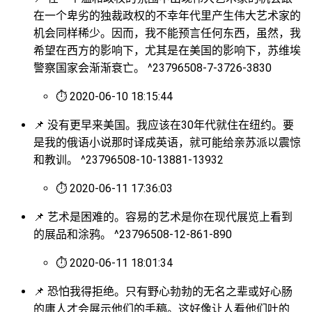
在一个卑劣的独裁政权的不幸年代里产生伟大艺术家的
机会同样稀少。因而，我不能预言任何东西，虽然，我
希望在西方的影响下，尤其是在美国的影响下，苏维埃
警察国家会渐渐衰亡。 ^23796508-7-3726-3830
⏱ 2020-06-10 18:15:44
📌 没有更早来美国。我应该在30年代就住在纽约。要
是我的俄语小说那时译成英语，就可能给亲苏派以震惊
和教训。 ^23796508-10-13881-13932
⏱ 2020-06-11 17:36:03
📌 艺术是困难的。容易的艺术是你在现代展览上看到
的展品和涂鸦。 ^23796508-12-861-890
⏱ 2020-06-11 18:01:34
📌 恐怕我得拒绝。只有野心勃勃的无名之辈或好心肠
的庸人才会展示他们的手稿。这好像让人看他们吐的