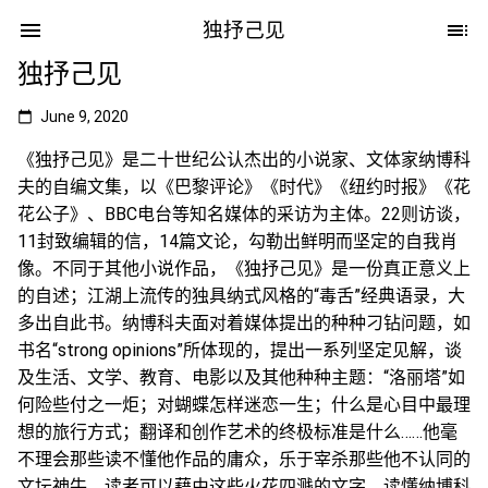
独抒己见
独抒己见
June 9, 2020
《独抒己见》是二十世纪公认杰出的小说家、文体家纳博科
夫的自编文集，以《巴黎评论》《时代》《纽约时报》《花
花公子》、BBC电台等知名媒体的采访为主体。22则访谈，
11封致编辑的信，14篇文论，勾勒出鲜明而坚定的自我肖
像。不同于其他小说作品，《独抒己见》是一份真正意义上
的自述；江湖上流传的独具纳式风格的“毒舌”经典语录，大
多出自此书。纳博科夫面对着媒体提出的种种刁钻问题，如
书名“strong opinions”所体现的，提出一系列坚定见解，谈
及生活、文学、教育、电影以及其他种种主题：“洛丽塔”如
何险些付之一炬；对蝴蝶怎样迷恋一生；什么是心目中最理
想的旅行方式；翻译和创作艺术的终极标准是什么……他毫
不理会那些读不懂他作品的庸众，乐于宰杀那些他不认同的
文坛神牛。读者可以藉由这些火花四溅的文字，读懂纳博科